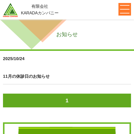
有限会社
KARADAカンパニー
メニュー
お知らせ
初めての方へ
アクセス
施術の流れ
よくある質問
患者様の声
ブログ
ニュース
求人・セミナー情報
お問合せ
2025/10/24
もみの木
院紹介
11月の休診日のお知らせ
もみの木接骨院
ゆいまーる接骨院
てぃーだ接骨院
早稲田イーライフひだまり
代表メッセージ
設備紹介
1
取り扱い商品
診療科目
スポーツ障害
肩の痛み
足・腰の痛み
首の痛み
鍼灸治療