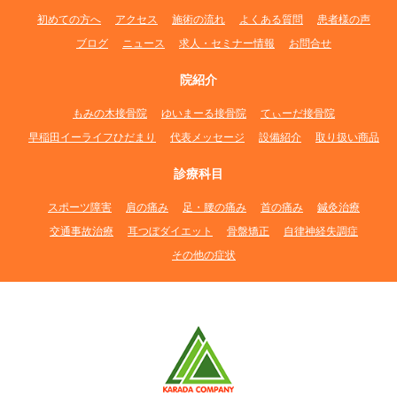
初めての方へ
アクセス
施術の流れ
よくある質問
患者様の声
ブログ
ニュース
求人・セミナー情報
お問合せ
院紹介
もみの木接骨院
ゆいまーる接骨院
てぃーだ接骨院
早稲田イーライフひだまり
代表メッセージ
設備紹介
取り扱い商品
診療科目
スポーツ障害
肩の痛み
足・腰の痛み
首の痛み
鍼灸治療
交通事故治療
耳つぼダイエット
骨盤矯正
自律神経失調症
その他の症状