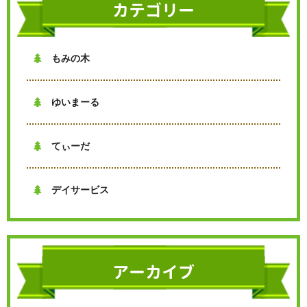
カテゴリー
交通事故治療
耳つぼダイエット
骨盤矯正
自律神経失調症
その他の症状
もみの木

ゆいまーる

てぃーだ

デイサービス

アーカイブ