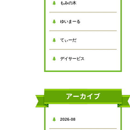
もみの木

ゆいまーる

てぃーだ

デイサービス

アーカイブ
2026-08
