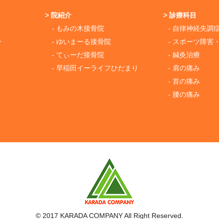
> 院紹介
> 診療科目
- もみの木接骨院
- 自律神経失調
ー
- ゆいまーる接骨院
- スポーツ障害
- てぃーだ接骨院
- 鍼灸治療
- 早稲田イーライフひだまり
- 肩の痛み
- 首の痛み
- 腰の痛み
© 2017 KARADA COMPANY All Right Reserved.