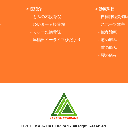
> 院紹介
> 診療科目
- もみの木接骨院
- 自律神経失調
ー
- ゆいまーる接骨院
- スポーツ障害
- てぃーだ接骨院
- 鍼灸治療
- 早稲田イーライフひだまり
- 肩の痛み
- 首の痛み
- 腰の痛み
© 2017 KARADA COMPANY All Right Reserved.