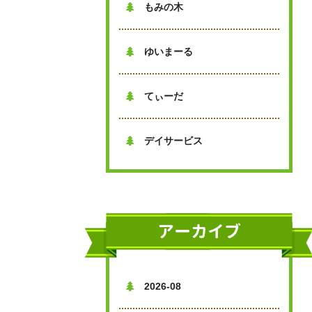
もみの木

ゆいまーる

てぃーだ

デイサービス

アーカイブ
2026-08
