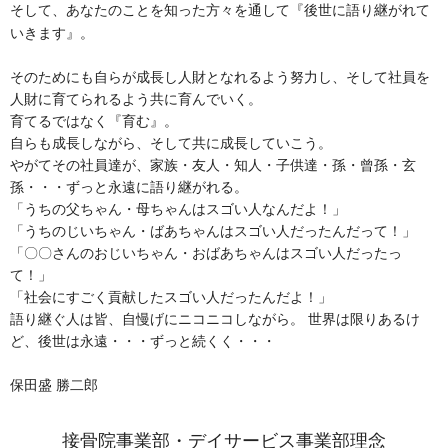
を通して『後世に語り継がれて
そして、あなたのことを知った方々
いきます』。
そのためにも自らが成長し人財となれるよう努力し、そして社員を
人財に育てられるよう共に育んでいく。
育てるではなく『育む』。
自らも成長しながら、そして共に成長していこう。
やがてその社員達が、家族・友人・知人・子供達・孫・曾孫・玄
孫・・・ずっと永遠に語り継がれる。
「うちの父ちゃん・母ちゃんはスゴい人なんだよ！」
「うちのじいちゃん・ばあちゃんはスゴい人だったんだって！」
「〇〇さんのおじいちゃん・おばあちゃんはスゴい人だったっ
て！」
「社会にすごく貢献したスゴい人だったんだよ！」
語り継ぐ人は皆、自慢げにニコニコしながら。 世界は限りあるけ
ど、後世は永遠・・・ずっと続くく・・・
保田盛
勝二郎
接骨院事業部・デイサービス事業部理念