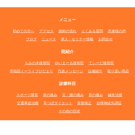
メニュー
初めての方へ
アクセス
施術の流れ
よくある質問
患者様の声
ブログ
ニュース
求人・セミナー情報
お問合せ
院紹介
もみの木接骨院
ゆいまーる接骨院
てぃーだ接骨院
早稲田イーライフひだまり
代表メッセージ
設備紹介
取り扱い商品
診療科目
スポーツ障害
肩の痛み
足・腰の痛み
首の痛み
鍼灸治療
交通事故治療
耳つぼダイエット
骨盤矯正
自律神経失調症
その他の症状