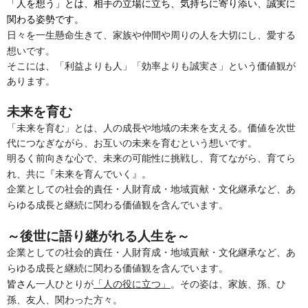
「人を想う」とは、
相手の立場に立ち、気持ちに寄り添い、誠実に
交通事故治療
耳つぼダイエット
骨盤矯正
自律神経失調症
関わる姿勢
です。
その他の症状
家族や仲間や周りの人を大切にし、愛する
日々を一生懸命生きて、
想いです。
そこには、「利益よりも人」「効率よりも誠実さ」という価値観が
あります。
未来を育む
「未来を育む」とは、人の成長や地域の未来を支える。価値を次世
代につなぎながら、お互いの未来を育むという想いです。
育てながら、育てら
明るく前向きな心で、未来の可能性に挑戦し、
れ、共に『未来を育んでいく』。
企業としての社会的責任・人財育成・地域貢献・文化継承など、
あ
を含んでいます。
らゆる成長と継続に関わる価値観
～後世に語り継がれる人生を～
企業としての社会的責任・人財育成・地域貢献・文化継承など、
あ
を含んでいます。
らゆる成長と継続に関わる価値観
一人ひとりが
「人の役に立つ」
。その姿は、家族、孫、ひ
皆さん
孫、友人、関わった方々。