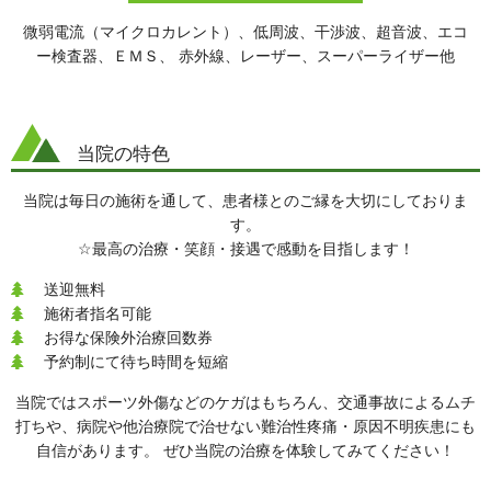
微弱電流（マイクロカレント）、低周波、干渉波、超音波、エコ
ー検査器、ＥＭＳ、 赤外線、レーザー、スーパーライザー他
当院の特色
当院は毎日の施術を通して、患者様とのご縁を大切にしておりま
す。
☆最高の治療・笑顔・接遇で感動を目指します！
送迎無料

施術者指名可能

お得な保険外治療回数券

予約制にて待ち時間を短縮

当院ではスポーツ外傷などのケガはもちろん、交通事故によるムチ
打ちや、病院や他治療院で治せない難治性疼痛・原因不明疾患にも
自信があります。 ぜひ当院の治療を体験してみてください！