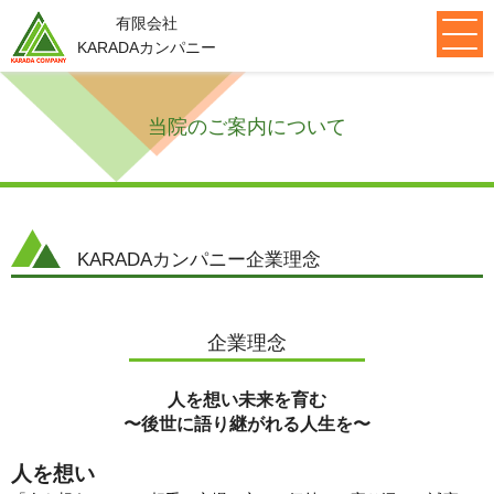
有限会社
KARADAカンパニー
メニュー
当院のご案内について
初めての方へ
アクセス
施術の流れ
よくある質問
患者様の声
ブログ
ニュース
求人・セミナー情報
お問合せ
KARADAカンパニー企業理念
院紹介
もみの木接骨院
ゆいまーる接骨院
てぃーだ接骨院
企業理念
早稲田イーライフひだまり
代表メッセージ
設備紹介
取り扱い商品
人を想い未来を育む
〜後世に語り継がれる人生を〜
診療科目
人を想い
スポーツ障害
肩の痛み
足・腰の痛み
首の痛み
鍼灸治療