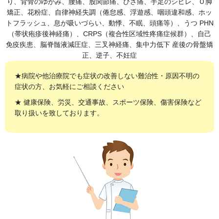
り、背骨のゆがみ、腰痛、股関節痛、ひざ痛、手足のシビレ、Ｏ脚
矯正、花粉症、自律神経失調（倦怠感、浮遊感、咽頭違和感、ホッ
トフラッシュ、息が吸いづらい、動悸、不眠、頭痛等）、うつ PHN
（帯状疱疹後神経痛）、CRPS（複合性区域性疼痛症候群）、自己
免疫疾患、脳脊髄液減圧症、三叉神経痛、集中力低下 産後の骨盤矯
正、逆子、不妊症
★病院や他治療院でも症状の改善しない難治性・原因不明の
症状の方、お気軽にご相談ください
★ 健康保険、労災、交通事故、スポーツ保険、傷害保険など
取り扱いを致しております。