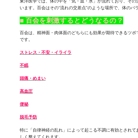
東洋医学では、体の中を「気・血・水」が流れており、その
います。百会はその“流れの交差点”のような場所で、体のバ
■ 百会を刺激するとどうなるの？
百会は、精神面・肉体面のどちらにも効果が期待できるツボ
です。
ストレス・不安・イライラ
不眠
頭痛・めまい
高血圧
便秘
脱毛予防
特に「自律神経の乱れ」によって起こる不調に有効とされて
しく整えてくれます。