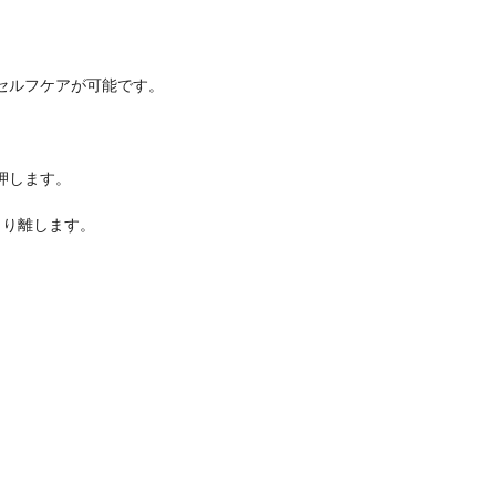
セルフケアが可能です。
押します。
くり離します。